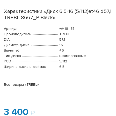
Характеристики «Диск 6,5-16 (5/112)et46 d57,1
TREBL 8667_P Black»
Артикул
wH16-185
Производитель
TREBL
DIA
57.1
Диаметр диска
16
Вылет et
46
Тип диска
Штампованные
PCD
5/112
Ширина диска в дюймах
6,5
Все товары «TREBL»
3 400