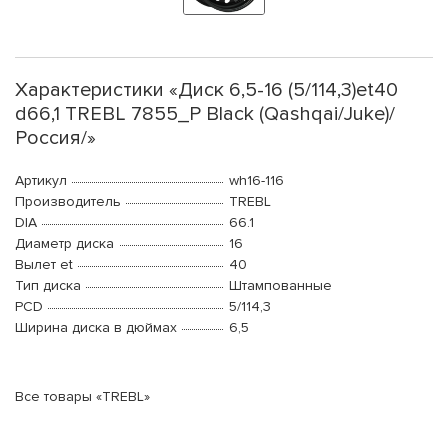
Характеристики «Диск 6,5-16 (5/114,3)et40
d66,1 TREBL 7855_P Black (Qashqai/Juke)/
Россия/»
Артикул
wh16-116
Производитель
TREBL
DIA
66.1
Диаметр диска
16
Вылет et
40
Тип диска
Штампованные
PCD
5/114,3
Ширина диска в дюймах
6,5
Все товары «TREBL»