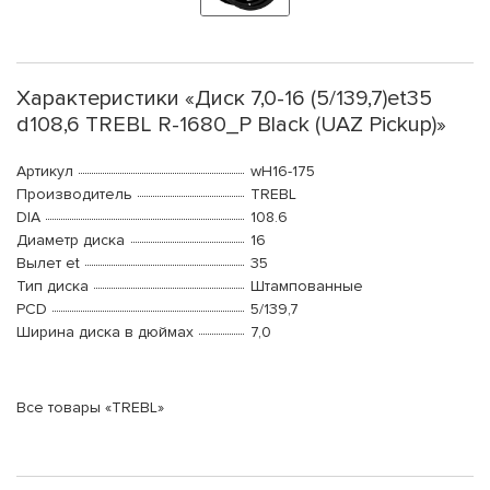
Характеристики «Диск 7,0-16 (5/139,7)et35
d108,6 TREBL R-1680_P Black (UAZ Pickup)»
Артикул
wH16-175
Производитель
TREBL
DIA
108.6
Диаметр диска
16
Вылет et
35
Тип диска
Штампованные
PCD
5/139,7
Ширина диска в дюймах
7,0
Все товары «TREBL»