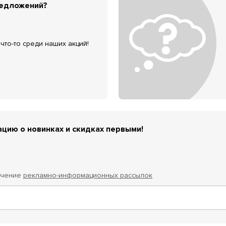
редложений?
что-то среди наших акций!
цию о новинках и скидках первыми!
учение
рекламно-информационных рассылок