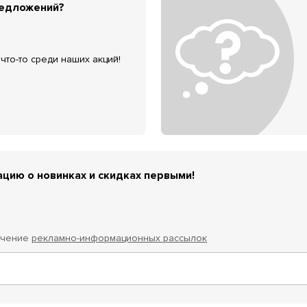
редложений?
что-то среди наших акций!
цию о новинках и скидках первыми!
учение
рекламно-информационных рассылок