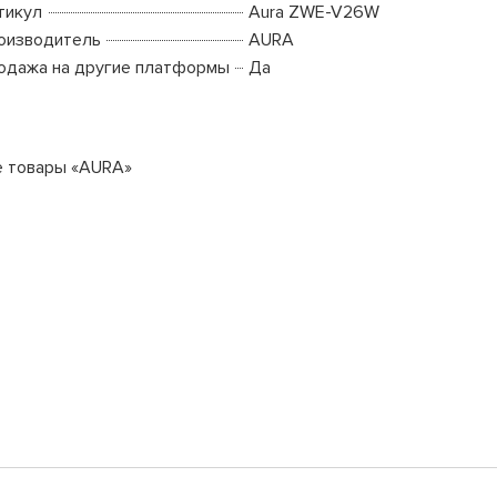
тикул
Aura ZWE-V26W
оизводитель
AURA
одажа на другие платформы
Да
е товары «AURA»