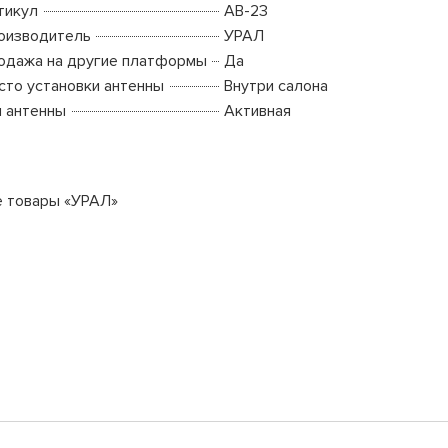
тикул
AB-23
оизводитель
УРАЛ
одажа на другие платформы
Да
сто установки антенны
Внутри салона
п антенны
Активная
е товары «УРАЛ»