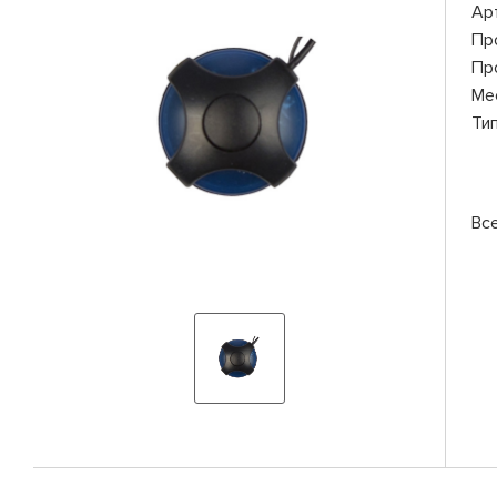
Ар
Пр
Пр
Ме
Ти
Вс