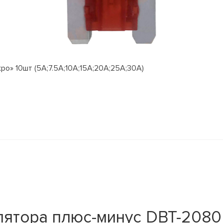
о» 10шт (5А;7.5А;10А;15А;20А;25А;30А)
ятора плюс-минус DBT-2080 