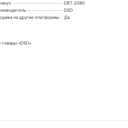
тикул
DBT-2080
оизводитель
DSD
одажа на другие платформы
Да
е товары «DSD»