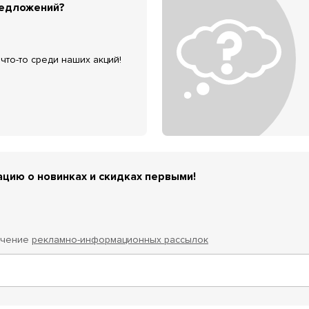
редложений?
что-то среди наших акций!
цию о новинках и скидках первыми!
учение
рекламно-информационных рассылок