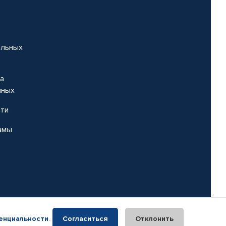
альных
на
нных
сти
амы
енциальности
.
Согласиться
Отклонить