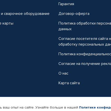
т
Гарантия
 и сварочное оборудование
Договор-оферта
е карты
Политика обработки персон
данных
Согласие посетителя сайта 
обработку персональных да
Политика конфиденциально
Согласие на получение рекл
О нас
Карта сайта
ь ваш опыт на сайте. Узнайте больше в нашей
Политике конфид
-магазин автомобильных товаров Автопрофи.