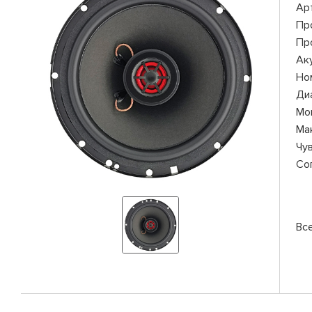
Ар
Пр
Пр
Ак
Но
Ди
Мо
Ма
Чу
Со
Вс