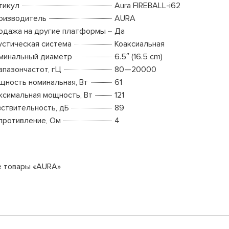
тикул
Aura FIREBALL-i62
оизводитель
AURA
одажа на другие платформы
Да
устическая система
Коаксиальная
минальный диаметр
6.5″ (16.5 cm)
апазончастот, гЦ
80—20000
щность номинальная, Вт
61
ксимальная мощность, Вт
121
вствительность, дБ
89
противление, Ом
4
е товары «AURA»