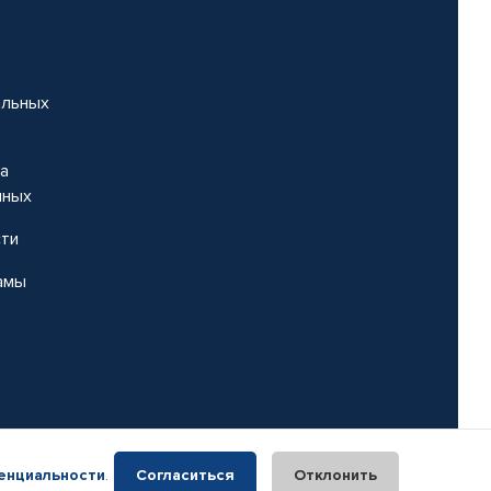
альных
на
нных
сти
амы
енциальности
.
Согласиться
Отклонить