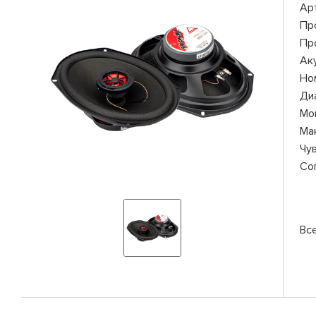
Ар
Пр
Пр
Ак
Но
Ди
Мо
Ма
Чу
Со
Вс