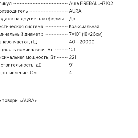
тикул
Aura FIREBALL-i7102
оизводитель
AURA
одажа на другие платформы
Да
устическая система
Коаксиальная
минальный диаметр
7×10″ (18×26см)
апазончастот, гЦ
40—20000
щность номинальная, Вт
101
ксимальная мощность, Вт
221
вствительность, дБ
91
противление, Ом
4
е товары «AURA»