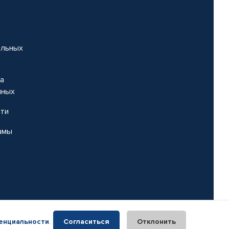
альных
на
нных
сти
амы
енциальности
.
Согласиться
Отклонить