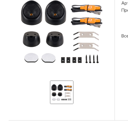
Ар
Пр
Вс