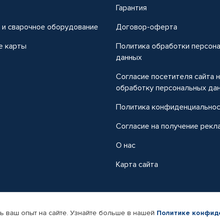
т
Гарантия
 и сварочное оборудование
Договор-оферта
е карты
Политика обработки персон
данных
Согласие посетителя сайта 
обработку персональных да
Политика конфиденциально
Согласие на получение рекл
О нас
Карта сайта
ь ваш опыт на сайте. Узнайте больше в нашей
Политике конфид
-магазин автомобильных товаров Автопрофи.