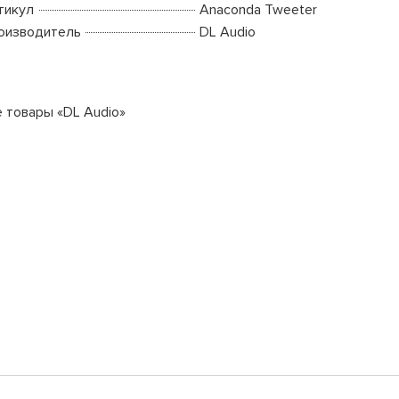
тикул
Anaconda Tweeter
оизводитель
DL Audio
е товары «DL Audio»