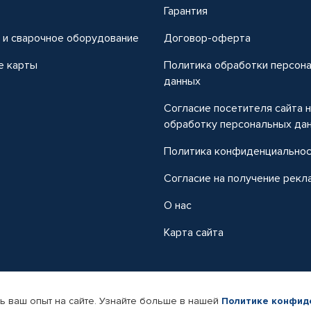
т
Гарантия
 и сварочное оборудование
Договор-оферта
е карты
Политика обработки персон
данных
Согласие посетителя сайта 
обработку персональных да
Политика конфиденциально
Согласие на получение рекл
О нас
Карта сайта
ь ваш опыт на сайте. Узнайте больше в нашей
Политике конфид
-магазин автомобильных товаров Автопрофи.