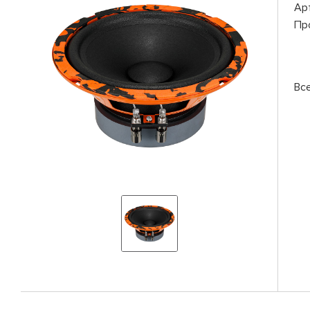
Ар
Пр
Вс