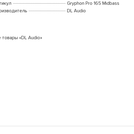
тикул
Gryphon Pro 165 Midbass
оизводитель
DL Audio
е товары «DL Audio»