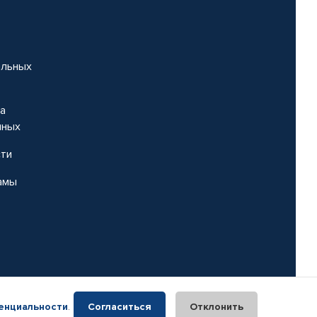
альных
на
нных
сти
амы
енциальности
.
Согласиться
Отклонить