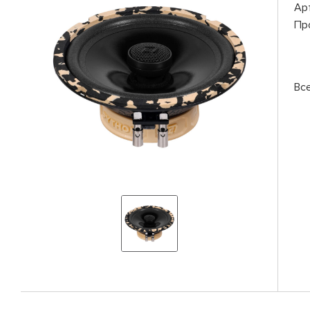
Ар
Пр
Вс