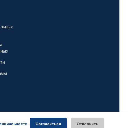
альных
на
нных
сти
амы
енциальности
.
Согласиться
Отклонить