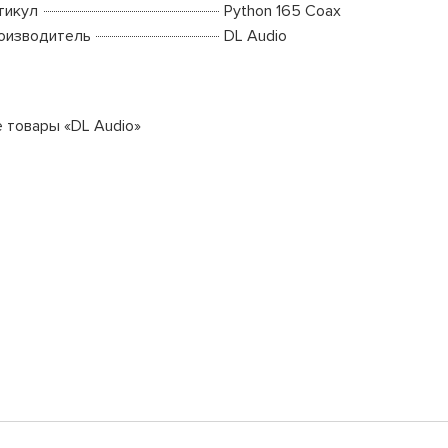
тикул
Python 165 Coax
оизводитель
DL Audio
е товары «DL Audio»