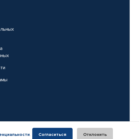
альных
на
нных
сти
амы
енциальности
.
Согласиться
Отклонить