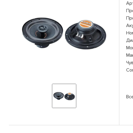
Ар
Пр
Пр
Ак
Но
Ди
Мо
Ма
Чу
Со
Вс