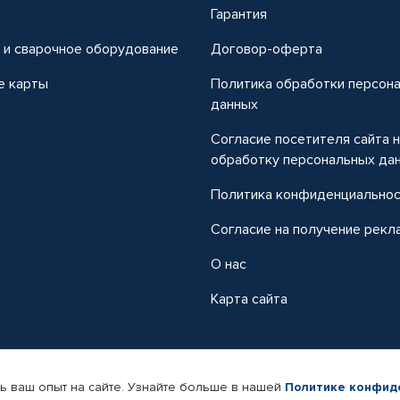
т
Гарантия
 и сварочное оборудование
Договор-оферта
е карты
Политика обработки персон
данных
Согласие посетителя сайта 
обработку персональных да
Политика конфиденциально
Согласие на получение рекл
О нас
Карта сайта
ь ваш опыт на сайте. Узнайте больше в нашей
Политике конфид
-магазин автомобильных товаров Автопрофи.