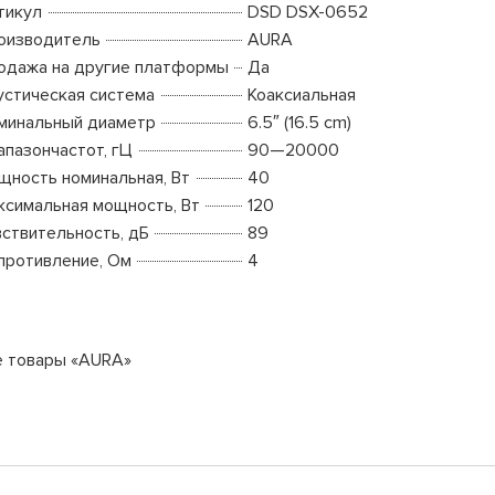
тикул
DSD DSX-0652
оизводитель
AURA
одажа на другие платформы
Да
устическая система
Коаксиальная
минальный диаметр
6.5″ (16.5 cm)
апазончастот, гЦ
90—20000
щность номинальная, Вт
40
ксимальная мощность, Вт
120
вствительность, дБ
89
противление, Ом
4
е товары «AURA»