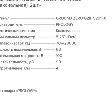
аксиальная), 2шт»
тикул
GROUND ZERO GZIF 5201FX
оизводитель
PROLOGY
устическая система
Коаксиальная
минальный диаметр
5.25″ (13см)
апазончастот, гЦ
70—20000
щность номинальная, Вт
60
ксимальная мощность, Вт
100
вствительность, дБ
90
противление, Ом
4
е товары «PROLOGY»