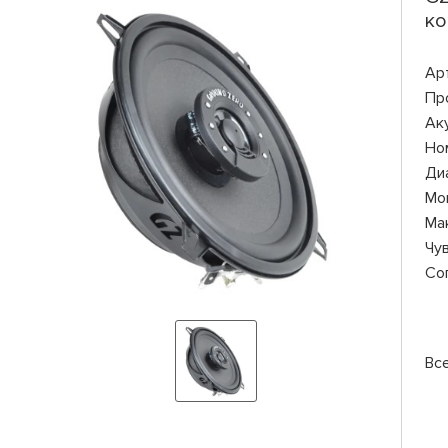
ко
Ар
Пр
Ак
Но
Ди
Мо
Ма
Чу
Со
Вс