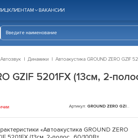
ЛИЦ
КЛИЕНТАМ
ВАКАНСИИ
Автозвук
Динамики
Автоакустика GROUND ZERO GZIF 5201
GZIF 5201FX (13см, 2-полос.
Артикул:
GROUND ZERO GZIF 5201FX
ичии
рактеристики «Автоакустика GROUND ZERO
IF 5201FX (13см, 2-полос., 60/100Вт,