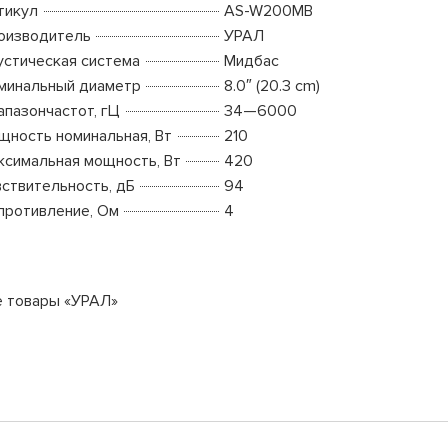
тикул
AS-W200MB
оизводитель
УРАЛ
устическая система
Мидбас
минальный диаметр
8.0″ (20.3 cm)
апазончастот, гЦ
34—6000
щность номинальная, Вт
210
ксимальная мощность, Вт
420
вствительность, дБ
94
противление, Ом
4
е товары «УРАЛ»