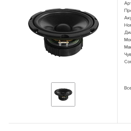
Ар
Пр
Ак
Но
Ди
Мо
Ма
Чу
Со
Вс