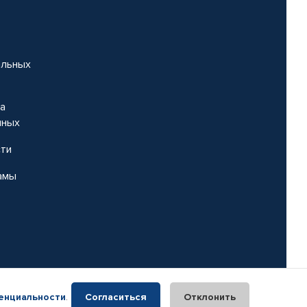
альных
на
нных
сти
амы
енциальности
.
Согласиться
Отклонить