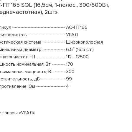
-ПТ165 SQL (16,5см, 1-полос., 300/600Вт,
еднечастотная), 2шт»
тикул
АС-ПТ165
оизводитель
УРАЛ
устическая система
Широкополосная
минальный диаметр
6.5″ (16.5 cm)
апазончастот, гЦ
112—12500
щность номинальная, Вт
170
ксимальная мощность, Вт
300
вствительность, дБ
99
противление, Ом
4
е товары «УРАЛ»