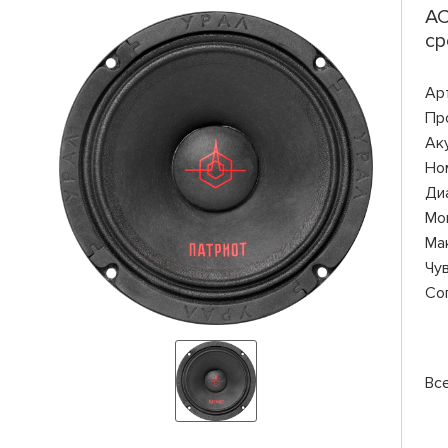
АС
ср
Ар
Пр
Ак
Но
Ди
Мо
Ма
Чу
Со
Вс