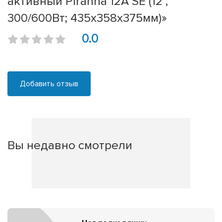
активный Piranha 12A SE (12'',
300/600Вт; 435x358x375мм)»
0.0
Добавить отзыв
Вы недавно смотрели