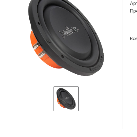
Ар
Пр
Вс