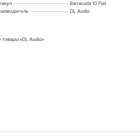
тикул
Barracuda 10 Flat
оизводитель
DL Audio
е товары «DL Audio»