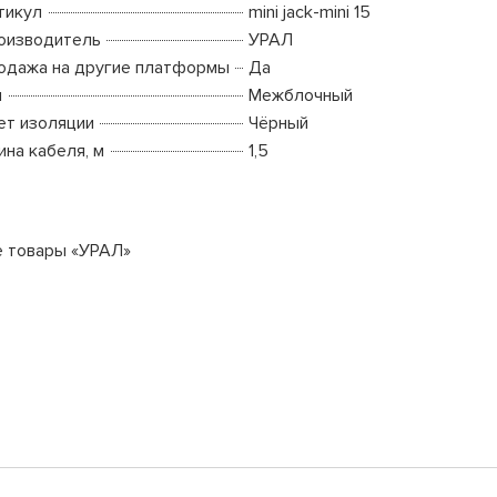
тикул
mini jack-mini 15
оизводитель
УРАЛ
одажа на другие платформы
Да
п
Межблочный
ет изоляции
Чёрный
ина кабеля, м
1,5
е товары «УРАЛ»