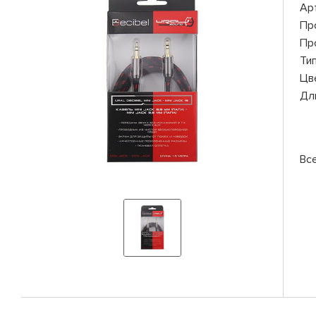
Ар
Пр
Пр
Ти
Цв
Дл
Вс