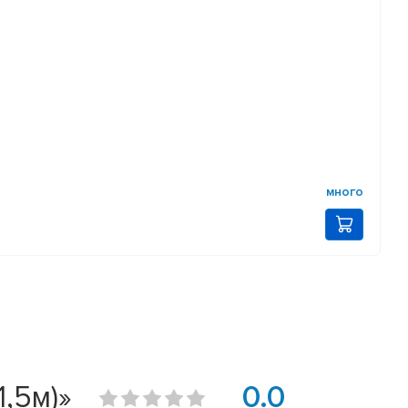
много
,5м)»
0.0