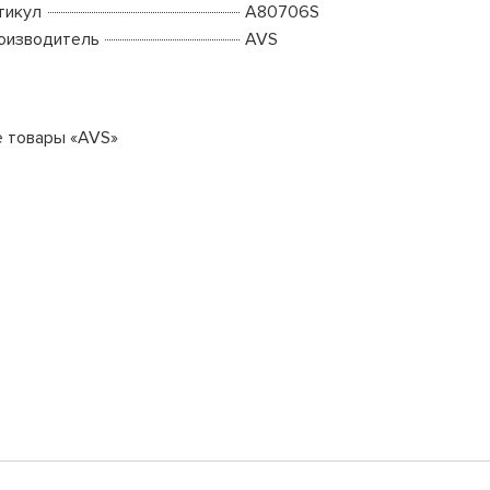
тикул
A80706S
оизводитель
AVS
е товары «AVS»