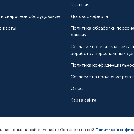
т
Гарантия
 и сварочное оборудование
Договор-оферта
е карты
Политика обработки персон
данных
Согласие посетителя сайта 
обработку персональных да
Политика конфиденциально
Согласие на получение рекл
О нас
Карта сайта
ь ваш опыт на сайте. Узнайте больше в нашей
Политике конфид
-магазин автомобильных товаров Автопрофи.