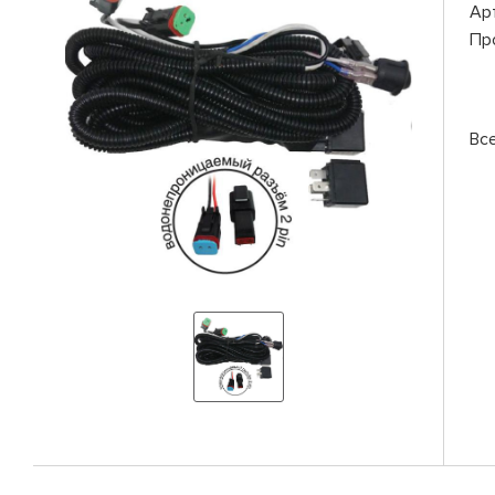
Ар
Пр
Вс