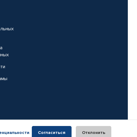
альных
на
нных
сти
амы
енциальности
.
Согласиться
Отклонить