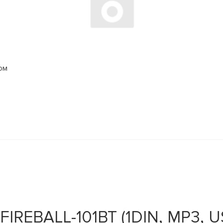
ом
IREBALL-101BT (1DIN, MP3, US