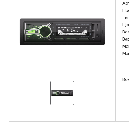
Ар
Пр
Ти
Цв
Во
Ва
Мо
Ма
Вс