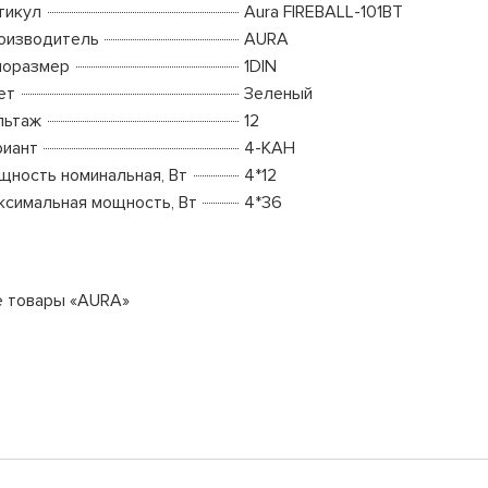
тикул
Aura FIREBALL-101BT
оизводитель
AURA
поразмер
1DIN
ет
Зеленый
льтаж
12
риант
4-КАН
щность номинальная, Вт
4*12
ксимальная мощность, Вт
4*36
е товары «AURA»