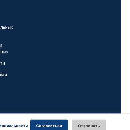
альных
на
нных
сти
амы
енциальности
.
Согласиться
Отклонить