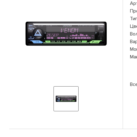
Ар
Пр
Ти
Цв
Во
Ва
Мо
Ма
Вс