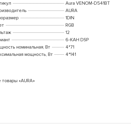
тикул
Aura VENOM-D541BT
оизводитель
AURA
поразмер
1DIN
ет
RGB
льтаж
12
риант
6-КАН DSP
щность номинальная, Вт
4*71
ксимальная мощность, Вт
4*141
е товары «AURA»