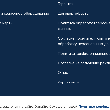
т
Гарантия
 и сварочное оборудование
Договор-оферта
е карты
Политика обработки персон
данных
Согласие посетителя сайта 
обработку персональных да
Политика конфиденциально
Согласие на получение рекл
О нас
Карта сайта
ь ваш опыт на сайте. Узнайте больше в нашей
Политике конфид
-магазин автомобильных товаров Автопрофи.