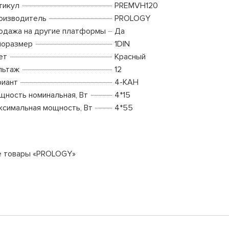
тикул
PREMVH120
оизводитель
PROLOGY
одажа на другие платформы
Да
поразмер
1DIN
ет
Красный
льтаж
12
риант
4-КАН
щность номинальная, Вт
4*15
ксимальная мощность, Вт
4*55
е товары «PROLOGY»