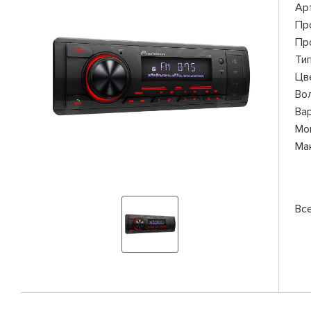
Ар
Пр
Пр
Ти
Цв
Во
Ва
Мо
Ма
Вс