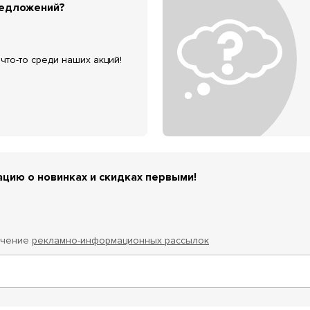
редложений?
что-то среди наших акций!
цию о новинках и скидках первыми!
учение
рекламно-информационных рассылок