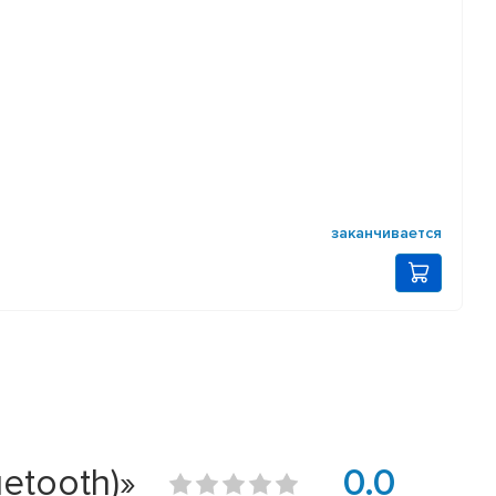
заканчивается
etooth)»
0.0