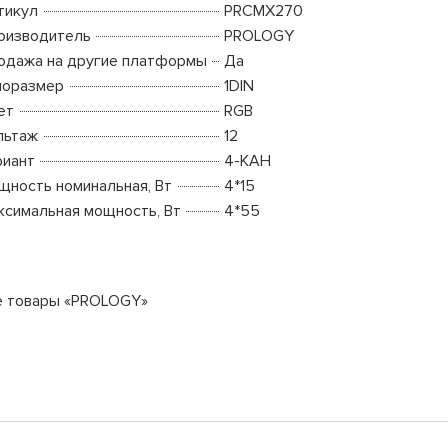
тикул
PRCMX270
оизводитель
PROLOGY
одажа на другие платформы
Да
поразмер
1DIN
ет
RGB
льтаж
12
риант
4-КАН
щность номинальная, Вт
4*15
ксимальная мощность, Вт
4*55
е товары «PROLOGY»