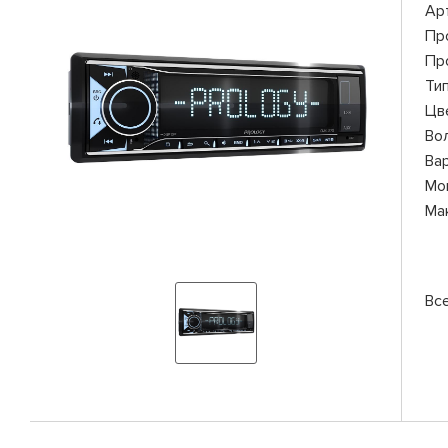
Ар
Пр
Пр
Ти
Цв
Во
Ва
Мо
Ма
Вс