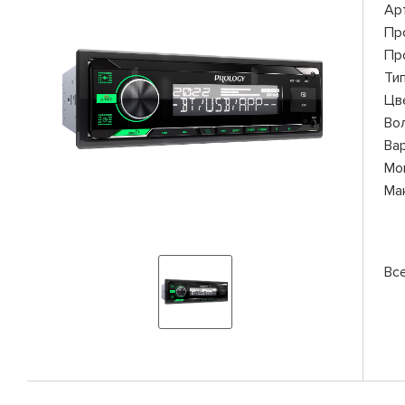
Ар
Пр
Пр
Ти
Цв
Во
Ва
Мо
Ма
Вс