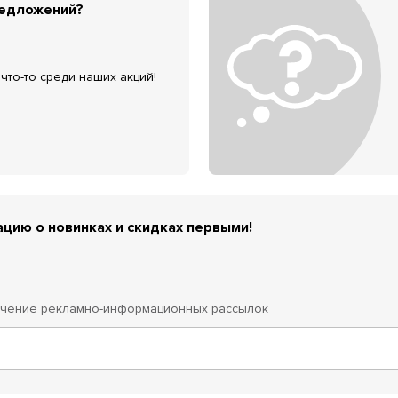
редложений?
что-то среди наших акций!
цию о новинках и скидках первыми!
учение
рекламно-информационных рассылок