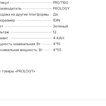
тикул
PRGT160
оизводитель
PROLOGY
одажа на другие платформы
Да
поразмер
1DIN
ет
Зеленый
льтаж
12
риант
4-КАН
щность номинальная, Вт
4*15
ксимальная мощность, Вт
4*55
е товары «PROLOGY»