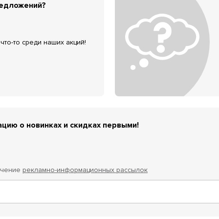
редложений?
что-то среди наших акций!
цию о новинках и скидках первыми!
учение
рекламно-информационных рассылок