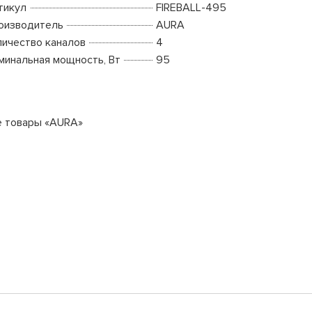
тикул
FIREBALL-495
оизводитель
AURA
личество каналов
4
минальная мощность, Вт
95
е товары «AURA»