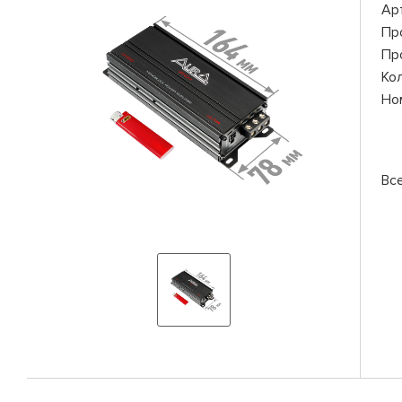
Ар
Пр
Пр
Ко
Но
Вс