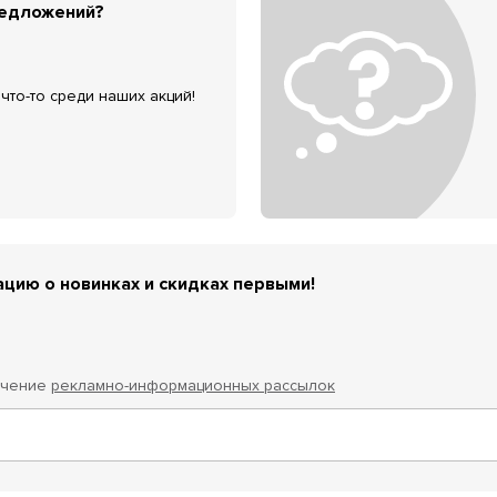
редложений?
что-то среди наших акций!
цию о новинках и скидках первыми!
учение
рекламно-информационных рассылок