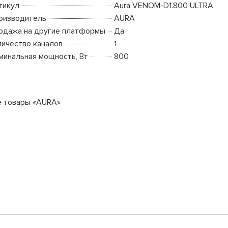
тикул
Aura VENOM-D1.800 ULTRA
оизводитель
AURA
одажа на другие платформы
Да
личество каналов
1
минальная мощность, Вт
800
е товары «AURA»