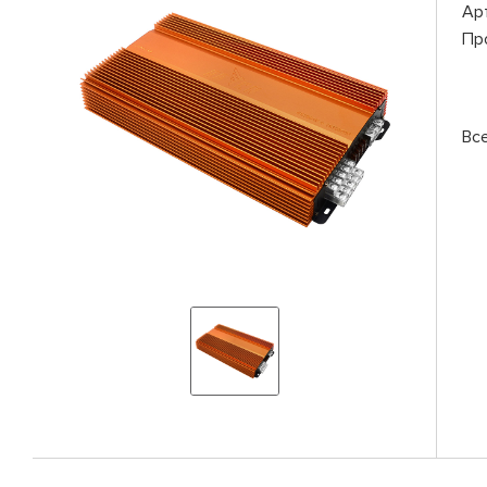
Ар
Пр
Вс