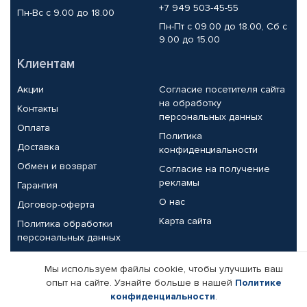
+7 949 503-45-55
Пн-Вс с 9.00 до 18.00
Пн-Пт с 09.00 до 18.00, Сб с
9.00 до 15.00
Клиентам
Акции
Согласие посетителя сайта
на обработку
Контакты
персональных данных
Оплата
Политика
Доставка
конфиденциальности
Обмен и возврат
Согласие на получение
рекламы
Гарантия
О нас
Договор-оферта
Карта сайта
Политика обработки
персональных данных
Партнерам
Мы используем файлы cookie, чтобы улучшить ваш
опыт на сайте. Узнайте больше в нашей
Политике
Корпоративным клиентам
Реквизиты компании
конфиденциальности
.