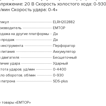
пряжение: 20 В Скорость холостого хода: 0-93
/мин Скорость удара: 0-4»
тикул
ELRH202882
оизводитель
EMTOP
одажа на другие платформы
Да
п продаж
Да
п инструмента
Перфоратор
п питания
Аккумулятор
п двигателя
Бесщеточный
личие удара
Ударный
стота ударов, уд/мин
0-4400
сло оборотов, об/мин
0-930
п патрона
SDS-plus
е товары «EMTOP»