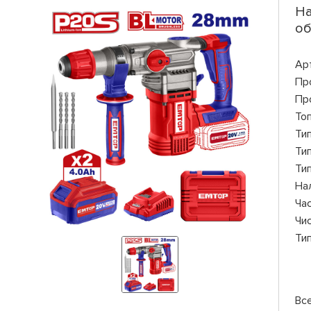
На
об
Ар
Пр
Пр
То
Ти
Ти
Ти
На
Ча
Чи
Ти
Вс