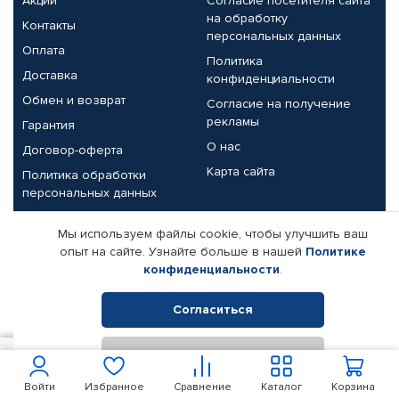
Акции
Согласие посетителя сайта
на обработку
Контакты
персональных данных
Оплата
Политика
Доставка
конфиденциальности
Обмен и возврат
Согласие на получение
рекламы
Гарантия
О нас
Договор-оферта
Карта сайта
Политика обработки
персональных данных
Партнерам
Мы используем файлы cookie, чтобы улучшить ваш
опыт на сайте. Узнайте больше в нашей
Политике
Корпоративным клиентам
Реквизиты компании
конфиденциальности
.
Поставщикам
Согласиться
Отклонить
© КАМАЗ ЦЕНТР ДОНЕЦК, 2015-2026. Все права защищены.
880
В корзину
Интернет-магазин автомобильных товаров Автопрофи.
Войти
Избранное
Сравнение
Каталог
Корзина