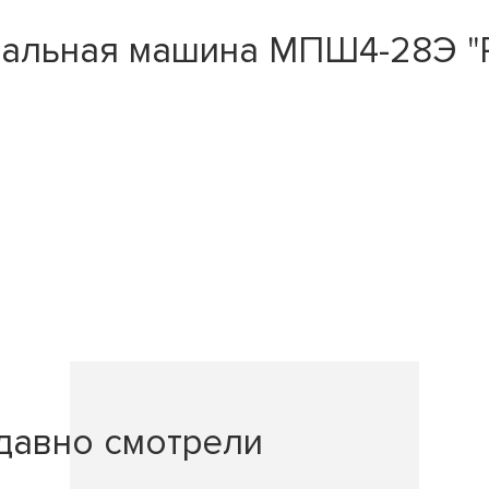
ьная машина МПШ4-28Э "Pro
давно смотрели