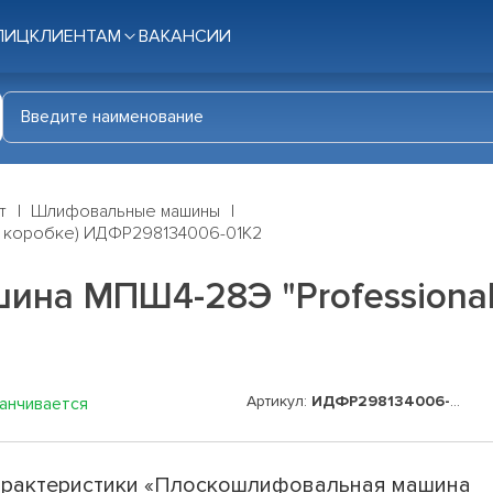
ЛИЦ
КЛИЕНТАМ
ВАКАНСИИ
т
Шлифовальные машины
(в коробке) ИДФР298134006-01К2
на МПШ4-28Э "Professional"
Артикул:
ИДФР298134006-01К2
канчивается
рактеристики «Плоскошлифовальная машина