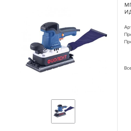
МП
И
Ар
Пр
Пр
Вс