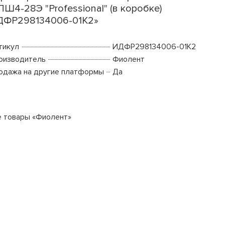
Ш4-28Э "Professional" (в коробке)
ДФР298134006-01К2»
тикул
ИДФР298134006-01К2
оизводитель
Фиолент
одажа на другие платформы
Да
е товары «Фиолент»