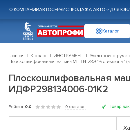
О КОМПАНИИ
АВТОСЕРВИС
ПРОДАЖА АВТО
ДЛЯ ЮР.
Каталог
Главная
Каталог
ИНСТРУМЕНТ
Электроинструмен
Плоскошлифовальная машина МПШ4-28Э "Professional" 
Плоскошлифовальная маши
ИДФР298134006-01К2
Товар за
Рейтинг
0.0
0 отзывов
Ха