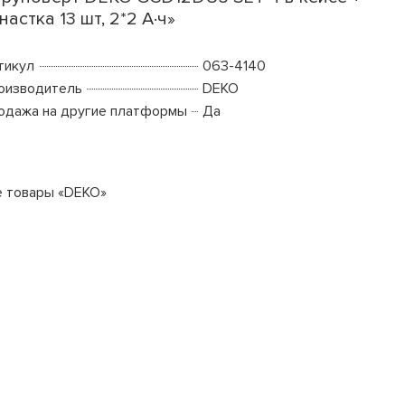
настка 13 шт, 2*2 А·ч»
тикул
063-4140
оизводитель
DEKO
одажа на другие платформы
Да
е товары «DEKO»