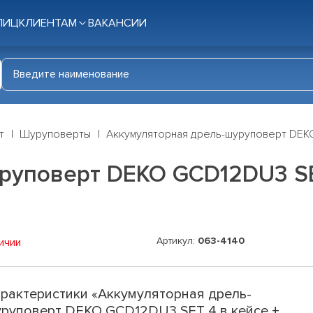
ЛИЦ
КЛИЕНТАМ
ВАКАНСИИ
т
Шуруповерты
Аккумуляторная дрель-шуруповерт DEKO 
уповерт DEKO GCD12DU3 SET
Артикул:
063-4140
ичии
рактеристики «Аккумуляторная дрель-
руповерт DEKO GCD12DU3 SET 4 в кейсе +