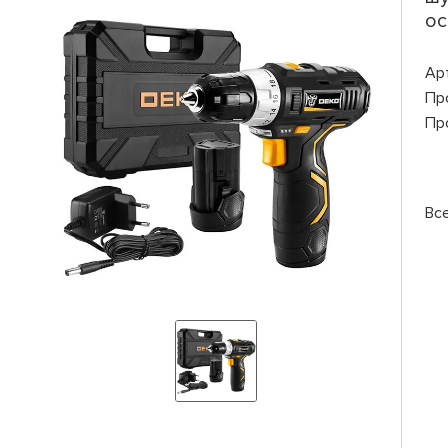
ос
Ар
Пр
Пр
Вс