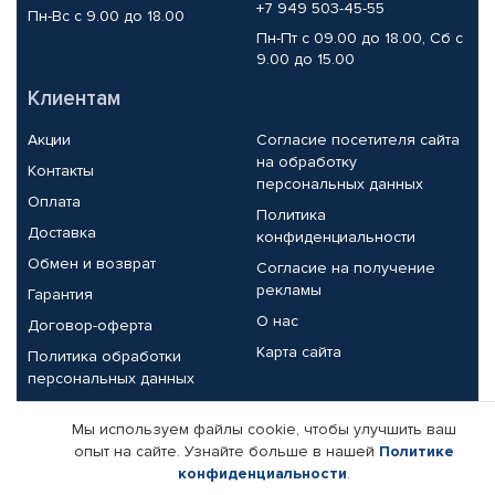
+7 949 503-45-55
Пн-Вс с 9.00 до 18.00
Пн-Пт с 09.00 до 18.00, Сб с
9.00 до 15.00
Клиентам
Акции
Согласие посетителя сайта
на обработку
Контакты
персональных данных
Оплата
Политика
Доставка
конфиденциальности
Обмен и возврат
Согласие на получение
рекламы
Гарантия
О нас
Договор-оферта
Карта сайта
Политика обработки
персональных данных
Партнерам
Мы используем файлы cookie, чтобы улучшить ваш
опыт на сайте. Узнайте больше в нашей
Политике
Корпоративным клиентам
Реквизиты компании
конфиденциальности
.