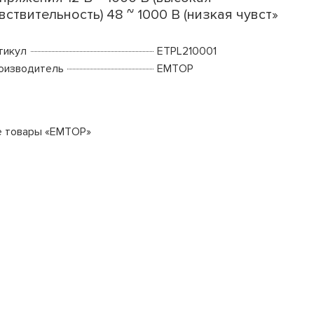
вствительность) 48 ~ 1000 В (низкая чувст»
тикул
ETPL210001
оизводитель
EMTOP
е товары «EMTOP»