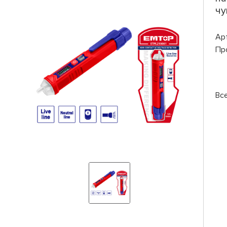
чу
Ар
Пр
Вс