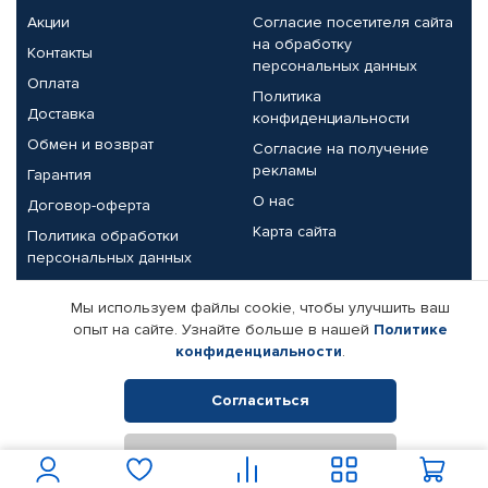
Акции
Согласие посетителя сайта
на обработку
Контакты
персональных данных
Оплата
Политика
Доставка
конфиденциальности
Обмен и возврат
Согласие на получение
рекламы
Гарантия
О нас
Договор-оферта
Карта сайта
Политика обработки
персональных данных
Партнерам
Мы используем файлы cookie, чтобы улучшить ваш
опыт на сайте. Узнайте больше в нашей
Политике
Корпоративным клиентам
Реквизиты компании
конфиденциальности
.
Поставщикам
Согласиться
Отклонить
© КАМАЗ ЦЕНТР ДОНЕЦК, 2015-2026. Все права защищены.
Интернет-магазин автомобильных товаров Автопрофи.