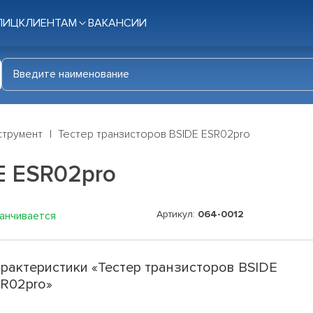
ЛИЦ
КЛИЕНТАМ
ВАКАНСИИ
струмент
Тестер транзисторов BSIDE ESR02pro
E ESR02pro
Артикул:
064-0012
канчивается
рактеристики «Тестер транзисторов BSIDE
R02pro»