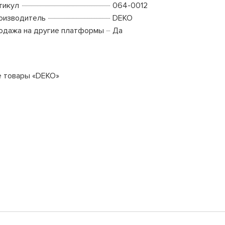
тикул
064-0012
оизводитель
DEKO
одажа на другие платформы
Да
е товары «DEKO»