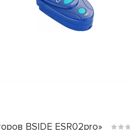
торов BSIDE ESR02pro»