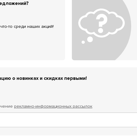
редложений?
что-то среди наших акций!
цию о новинках и скидках первыми!
учение
рекламно-информационных рассылок