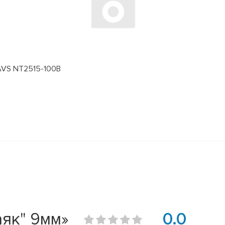
 AVS NT2515-100B
аяк" 9мм»
0.0