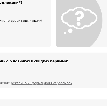
редложений?
что-то среди наших акций!
цию о новинках и скидках первыми!
учение
рекламно-информационных рассылок