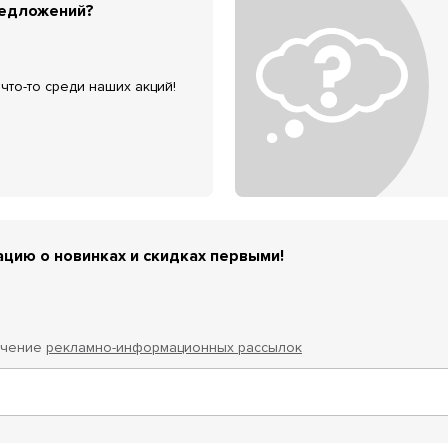
редложений?
что-то среди наших акций!
цию о новинках и скидках первыми!
учение
рекламно-информационных рассылок