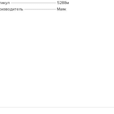
тикул
5288м
оизводитель
Маяк