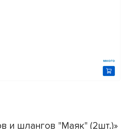
много
 и шлангов "Маяк" (2шт.)»