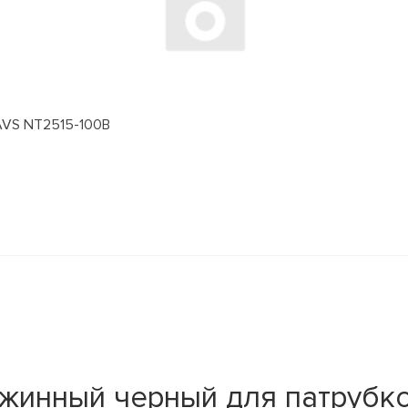
 AVS NT2515-100B
жинный черный для патрубков