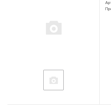
Ар
Пр