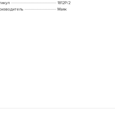
тикул
1812Р/2
оизводитель
Маяк