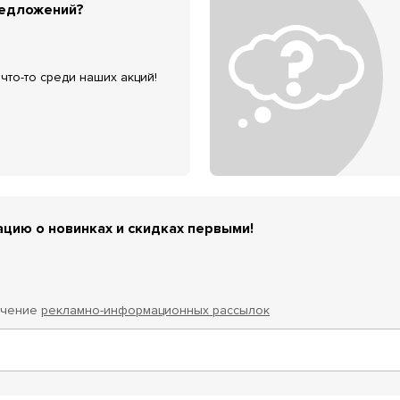
редложений?
что-то среди наших акций!
цию о новинках и скидках первыми!
учение
рекламно-информационных рассылок