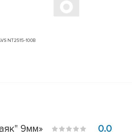
 AVS NT2515-100B
аяк" 9мм»
0.0