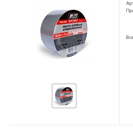
Ар
Пр
Вс