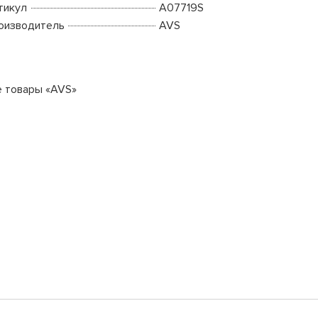
тикул
A07719S
оизводитель
AVS
е товары «AVS»