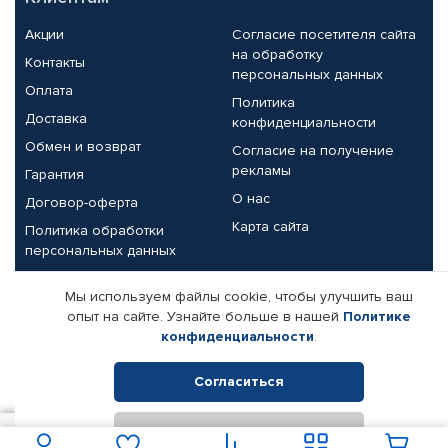
Акции
Согласие посетителя сайта
на обработку
Контакты
персональных данных
Оплата
Политика
Доставка
конфиденциальности
Обмен и возврат
Согласие на получение
рекламы
Гарантия
О нас
Договор-оферта
Карта сайта
Политика обработки
персональных данных
Партнерам
Мы используем файлы cookie, чтобы улучшить ваш
опыт на сайте. Узнайте больше в нашей
Политике
Корпоративным клиентам
Реквизиты компании
конфиденциальности
.
Поставщикам
Согласиться
Отклонить
© КАМАЗ ЦЕНТР ДОНЕЦК, 2015-2026. Все права защищены.
В корзину