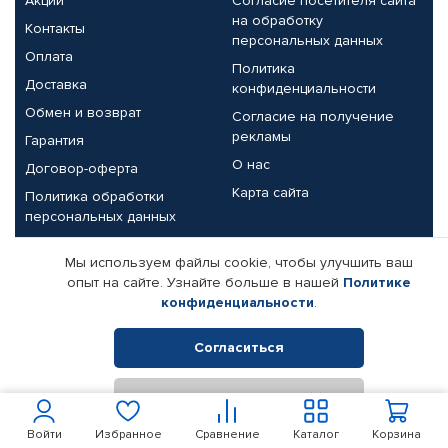
Акции
Согласие посетителя сайта
на обработку
Контакты
персональных данных
Оплата
Политика
Доставка
конфиденциальности
Обмен и возврат
Согласие на получение
рекламы
Гарантия
О нас
Договор-оферта
Карта сайта
Политика обработки
персональных данных
Партнерам
Мы используем файлы cookie, чтобы улучшить ваш
опыт на сайте. Узнайте больше в нашей
Политике
Корпоративным клиентам
Реквизиты компании
конфиденциальности
.
Поставщикам
Согласиться
Отклонить
© КАМАЗ ЦЕНТР ДОНЕЦК, 2015-2026. Все права защищены.
Интернет-магазин автомобильных товаров Автопрофи.
Войти
Избранное
Сравнение
Каталог
Корзина