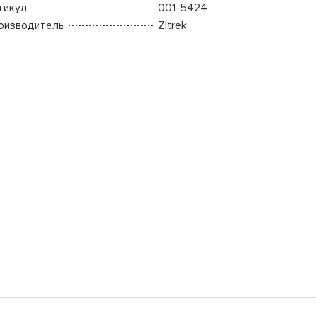
тикул
001-5424
оизводитель
Zitrek