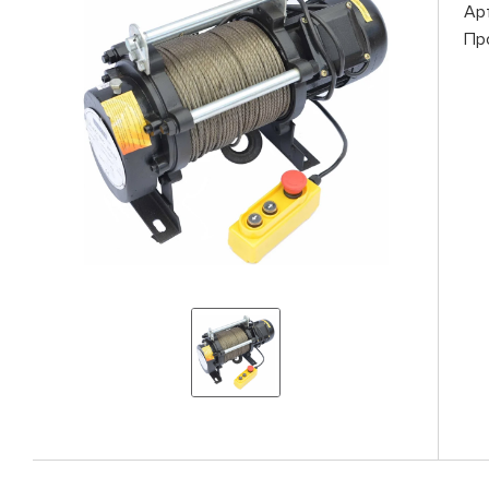
Ар
Пр