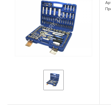
Ар
Пр