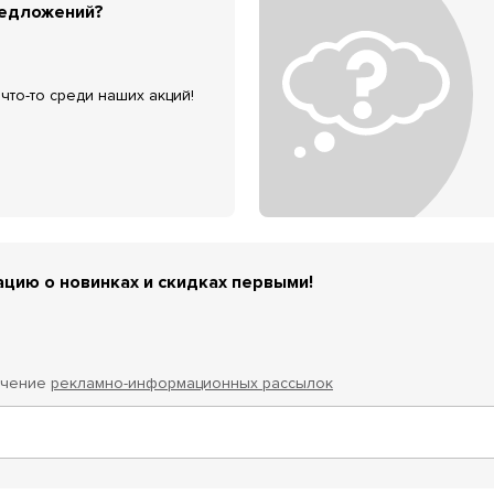
редложений?
что-то среди наших акций!
цию о новинках и скидках первыми!
учение
рекламно-информационных рассылок