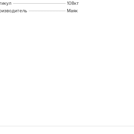
тикул
108кт
оизводитель
Маяк