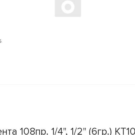
6
а 108пр. 1/4", 1/2" (6гр.) KT