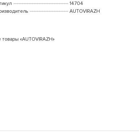
тикул
14704
оизводитель
AUTOVIRAZH
е товары «AUTOVIRAZH»