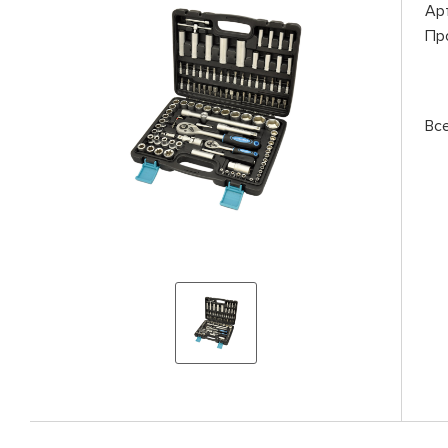
Ар
Пр
Вс