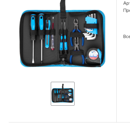
Ар
Пр
Вс