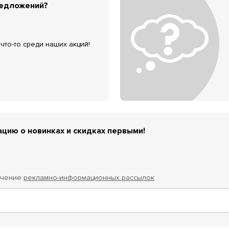
редложений?
что-то среди наших акций!
цию о новинках и скидках первыми!
учение
рекламно-информационных рассылок