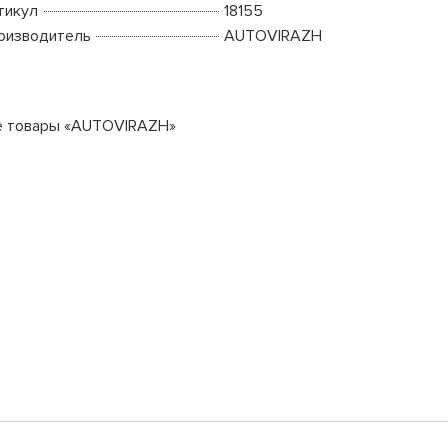
тикул
18155
оизводитель
AUTOVIRAZH
е товары «AUTOVIRAZH»