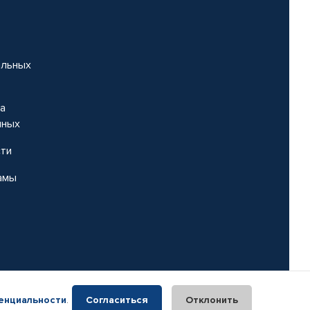
альных
на
нных
сти
амы
енциальности
.
Согласиться
Отклонить