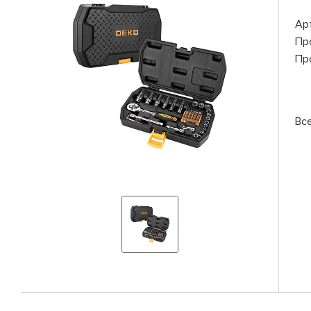
Ар
Пр
Пр
Вс