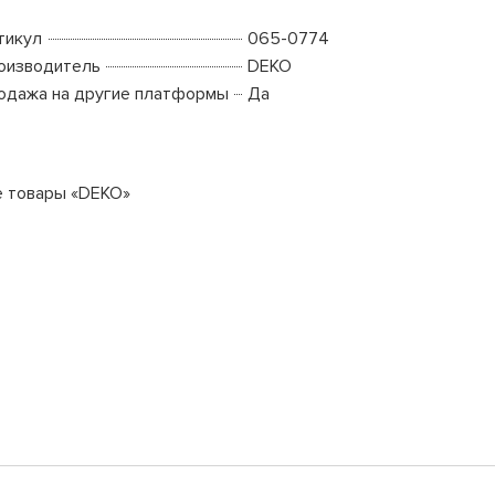
тикул
065-0774
оизводитель
DEKO
одажа на другие платформы
Да
е товары «DEKO»