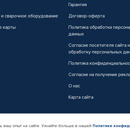
т
Гарантия
 и сварочное оборудование
Договор-оферта
е карты
Политика обработки персон
данных
Согласие посетителя сайта 
обработку персональных да
Политика конфиденциально
Согласие на получение рекл
О нас
Карта сайта
ь ваш опыт на сайте. Узнайте больше в нашей
Политике конфид
-магазин автомобильных товаров Автопрофи.