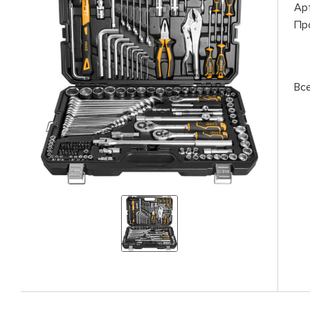
Ар
Пр
Вс