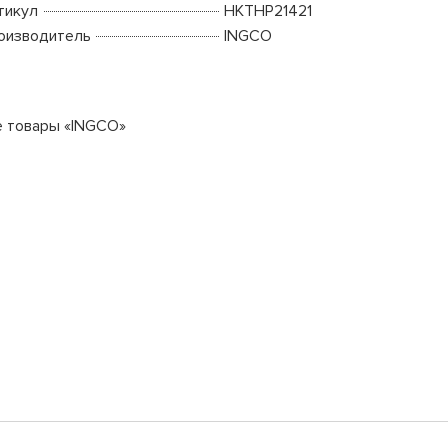
тикул
HKTHP21421
оизводитель
INGCO
е товары «INGCO»