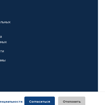
альных
на
нных
сти
амы
енциальности
.
Согласиться
Отклонить